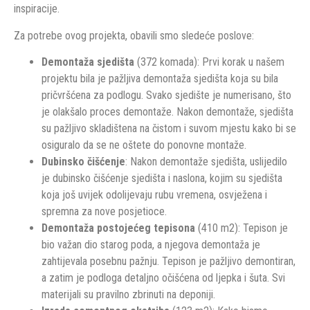
inspiracije.
Za potrebe ovog projekta, obavili smo sledeće poslove:
Demontaža sjedišta
(372 komada): Prvi korak u našem
projektu bila je pažljiva demontaža sjedišta koja su bila
pričvršćena za podlogu. Svako sjedište je numerisano, što
je olakšalo proces demontaže. Nakon demontaže, sjedišta
su pažljivo skladištena na čistom i suvom mjestu kako bi se
osiguralo da se ne oštete do ponovne montaže.
Dubinsko čišćenje
: Nakon demontaže sjedišta, uslijedilo
je dubinsko čišćenje sjedišta i naslona, kojim su sjedišta
koja još uvijek odolijevaju rubu vremena, osvježena i
spremna za nove posjetioce.
Demontaža postojećeg tepisona
(410 m2): Tepison je
bio važan dio starog poda, a njegova demontaža je
zahtijevala posebnu pažnju. Tepison je pažljivo demontiran,
a zatim je podloga detaljno očišćena od ljepka i šuta. Svi
materijali su pravilno zbrinuti na deponiji.