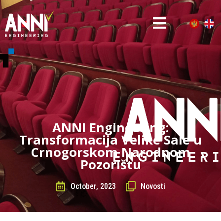
ANNI Engineering:
Transformacija Velike Sale u
Crnogorskom Narodnom
Pozorištu
October, 2023
Novosti