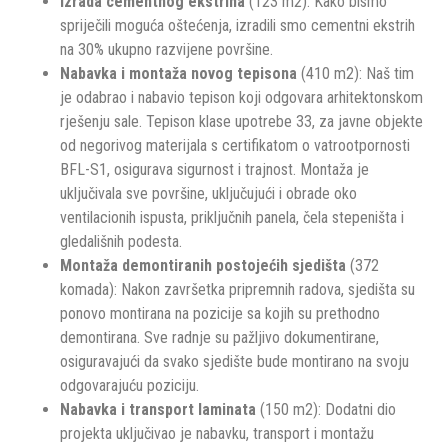
Izrada cementnog ekstriha
(123 m2): Kako bismo
spriječili moguća oštećenja, izradili smo cementni ekstrih
na 30% ukupno razvijene površine.
Nabavka i montaža novog tepisona
(410 m2): Naš tim
je odabrao i nabavio tepison koji odgovara arhitektonskom
rješenju sale. Tepison klase upotrebe 33, za javne objekte
od negorivog materijala s certifikatom o vatrootpornosti
BFL-S1, osigurava sigurnost i trajnost. Montaža je
uključivala sve površine, uključujući i obrade oko
ventilacionih ispusta, priključnih panela, čela stepeništa i
gledališnih podesta.
Montaža demontiranih postojećih sjedišta
(372
komada): Nakon završetka pripremnih radova, sjedišta su
ponovo montirana na pozicije sa kojih su prethodno
demontirana. Sve radnje su pažljivo dokumentirane,
osiguravajući da svako sjedište bude montirano na svoju
odgovarajuću poziciju.
Nabavka i transport laminata
(150 m2): Dodatni dio
projekta uključivao je nabavku, transport i montažu