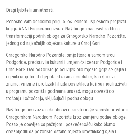
Dragi ljubitelji umjetnosti,
Ponosno vam donosimo priču o još jednom uspješnom projektu
koji je ANNI Engineering izveo. Naš tim je imao čast raditi na
transformaciji podnih obloga za Crnogorsko Narodno Pozorište,
jednog od najvažnijih objekata kulture u Crnoj Gori.
Crnogorsko Narodno Pozorište, smješteno u samom srcu
Podgorice, predstavlja kulturni i umjetnički centar Podgorice i
Crne Gore. Ovo pozorište je oduvijek bilo mjesto gdje se gajila i
cijenila umjetnost i ljepota stvaranja, međutim, kao što svi
znamo, vrijeme i prolazak hiljada posjetilaca koji su mogli uživati
u programu pozorišta godinama unazad, mogu dovesti do
trošenja i oštećenja, uključujući i podnu oblogu.
Naš tim je bio izazvan da obnovi i transformiše scenski prostor u
Crnogorskom Narodnom Pozorištu kroz zamjenu podne obloge.
Posao je obavljen sa pažnjom i posvećenošću kako bismo
obezbijedili da pozorište ostane mjesto umetničkog sjaja i